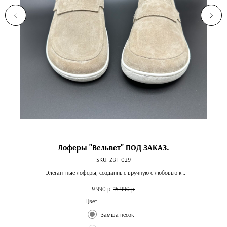
Лоферы "Вельвет" ПОД ЗАКАЗ.
SKU:
ZBF-029
Элегантные лоферы, созданные вручную с любовью к
деталям. Модель отличается уникальной “босоногой”
9 990
р.
15 990
р.
конструкцией, которая обеспечивает непревзойденный
комфорт и естественное положение стопы.
Цвет
Замша песок